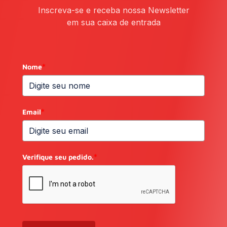
Inscreva-se e receba nossa Newsletter
em sua caixa de entrada
Nome
*
Email
*
Verifique seu pedido.
*