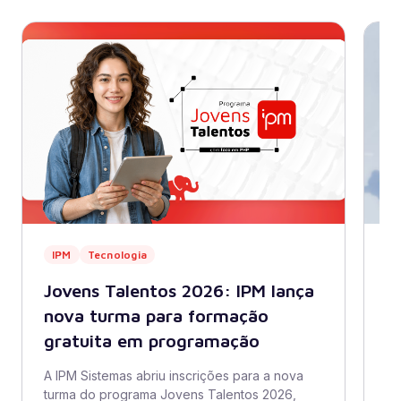
IPM
Tecnologia
I
Jovens Talentos 2026: IPM lança
A
nova turma para formação
a
gratuita em programação
t
A IPM Sistemas abriu inscrições para a nova
A 
turma do programa Jovens Talentos 2026,
at