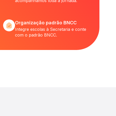
acompanhamos toda a jornada.
Organização padrão BNCC
Integre escolas à Secretaria e conte
com o padrão BNCC.