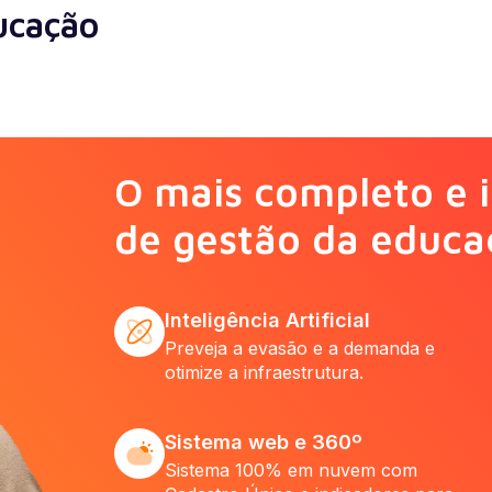
ucação
O mais completo e i
de gestão da educa
Inteligência Artificial
Preveja a evasão e a demanda e
otimize a infraestrutura.
Sistema web e 360º
Sistema 100% em nuvem com