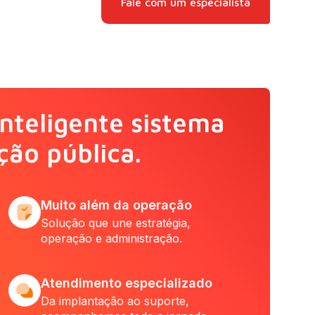
Fale com um especialista
nteligente sistema
ção pública.
Muito além da operação
Solução que une estratégia,
operação e administração.
Atendimento especializado
Da implantação ao suporte,