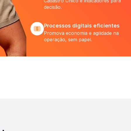
Cadastro Único e indicadores para
decisão.
Processos digitais eficientes
Promova economia e agilidade na
operação, sem papel.