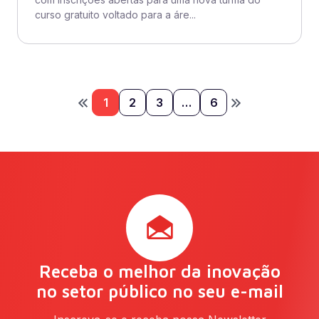
curso gratuito voltado para a áre...
1
2
3
…
6
Receba o melhor da inovação
no setor público no seu e-mail