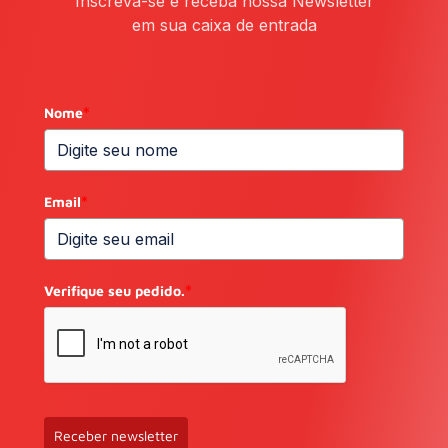
Inscreva-se e receba nossa Newsletter
em sua caixa de entrada
Nome
*
Email
*
Verifique seu pedido.
*
Receber newsletter