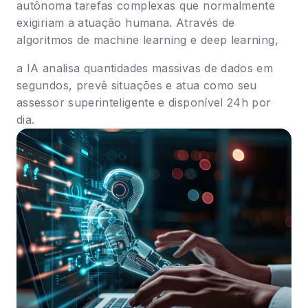
autônoma tarefas complexas que normalmente
f
exigiriam a atuação humana. Através de
q
algoritmos de machine learning e deep learning,
c
d
a IA analisa quantidades massivas de dados em
i
segundos, prevê situações e atua como seu
p
assessor superinteligente e disponível 24h por
c
dia.