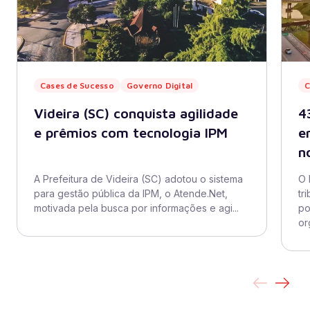
Cases de Sucesso
Governo Digital
C
Videira (SC) conquista agilidade
4
e prêmios com tecnologia IPM
e
n
A Prefeitura de Videira (SC) adotou o sistema
O 
para gestão pública da IPM, o Atende.Net,
tr
motivada pela busca por informações e agi...
po
or