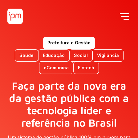
Prefeitura e Gestão
Saúde
Educação
Social
Vigilância
eComunica
Fintech
Faça parte da nova era
da gestão pública com a
tecnologia líder e
referência no Brasil
Um sistema de gestão pública 100% em nuvem para