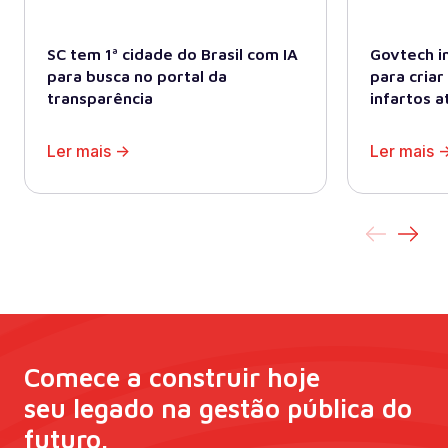
SC tem 1ª cidade do Brasil com IA
Govtech i
para busca no portal da
para cria
transparência
infartos a
Ler mais ->
Ler mais -
Comece a construir hoje
seu legado na gestão pública do
futuro.