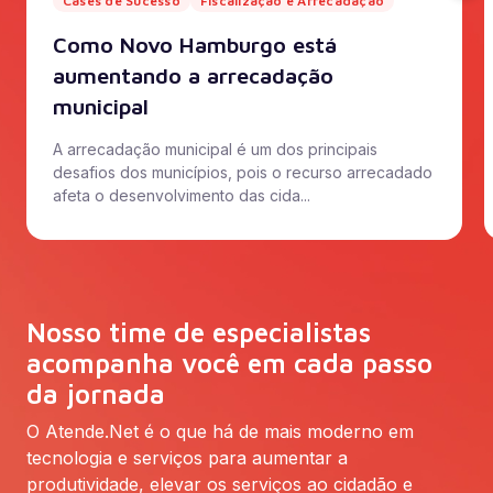
Cases de Sucesso
Fiscalização e Arrecadação
Como Novo Hamburgo está
aumentando a arrecadação
municipal
A arrecadação municipal é um dos principais
desafios dos municípios, pois o recurso arrecadado
afeta o desenvolvimento das cida...
Nosso time de especialistas
acompanha você em cada passo
da jornada
O Atende.Net é o que há de mais moderno em
tecnologia e serviços para aumentar a
produtividade, elevar os serviços ao cidadão e