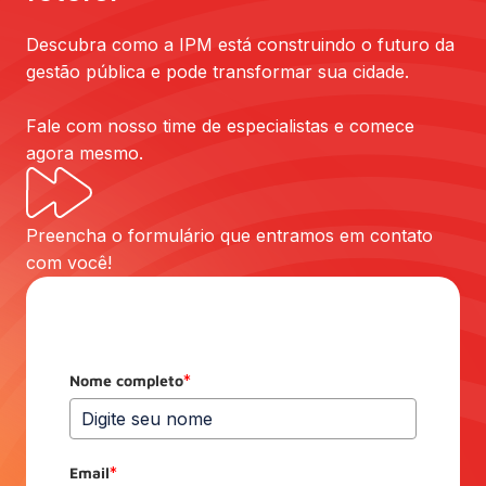
Descubra como a IPM está construindo o futuro da
gestão pública e pode transformar sua cidade.
Fale com nosso time de especialistas e comece
agora mesmo.
Preencha o formulário que entramos em contato
com você!
Nome completo
*
Email
*