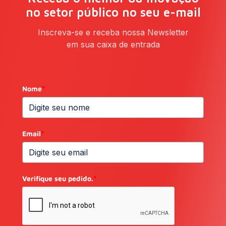
no setor público no seu e-mail
Inscreva-se e receba nossa Newsletter
em sua caixa de entrada
Nome
*
Email
*
Verifique seu pedido.
*