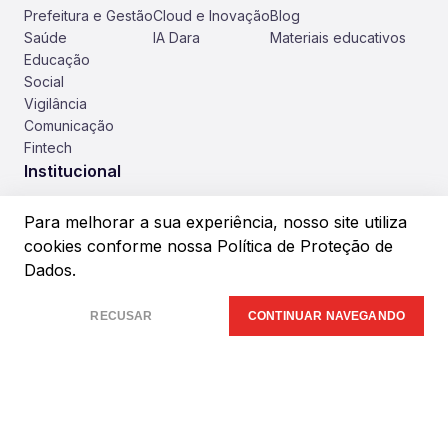
Prefeitura e Gestão
Cloud e Inovação
Blog
Saúde
IA Dara
Materiais educativos
Educação
Social
Vigilância
Comunicação
Fintech
Institucional
Sobre nós
Para melhorar a sua experiência, nosso site utiliza
Carreiras
cookies conforme
nossa Política de Proteção de
Eventos
Ética e Compliance
Dados.
Acesso do Cliente
Política de Privacidade
RECUSAR
CONTINUAR NAVEGANDO
Acompanhe nas redes sociais