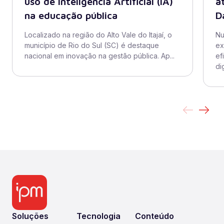
uso de Inteligência Artificial (IA)
a
na educação pública
D
Localizado na região do Alto Vale do Itajaí, o
Nu
município de Rio do Sul (SC) é destaque
ex
nacional em inovação na gestão pública. Ap...
ef
dig
Soluções
Tecnologia
Conteúdo