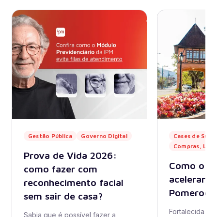
Gestão Pública
Governo Digital
Cases de Suce
Compras, Lici
Prova de Vida 2026:
Como o eLi
como fazer com
acelerar l
reconhecimento facial
Pomerode 
sem sair de casa?
Fortalecida pel
Sabia que é possível fazer a