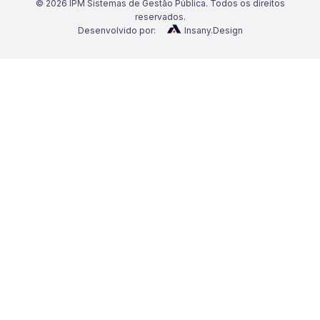
©
2026
IPM Sistemas de Gestão Pública. Todos os direitos
reservados.
Desenvolvido por:
Insany.Design
Categorias
Notícias
Materiais exclusivos