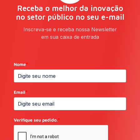
Receba o melhor da inovação
no setor público no seu e-mail
Inscreva-se e receba nossa Newsletter
em sua caixa de entrada
Nome
*
Email
*
Verifique seu pedido.
*