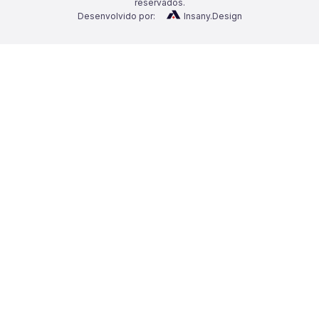
reservados.
Desenvolvido por:
Insany.Design
Categorias
Notícias
Materiais exclusivos