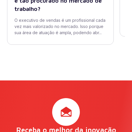
é tão procurado no mercado de
s
trabalho?
Sa
co
O executivo de vendas é um profissional cada
Ve
vez mais valorizado no mercado. Isso porque
sua área de atuação é ampla, podendo abr...
Receba o melhor da inovação