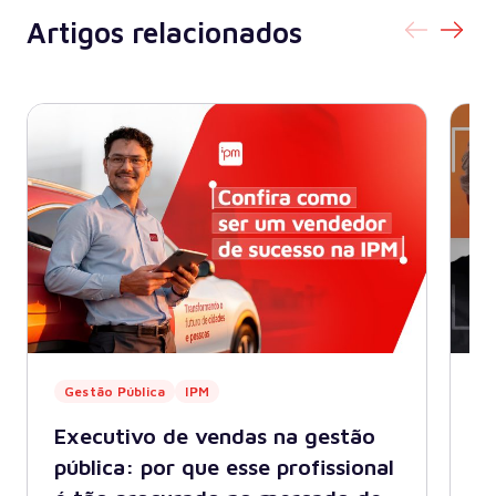
Artigos relacionados
Gestão Pública
IPM
G
Executivo de vendas na gestão
P
pública: por que esse profissional
c