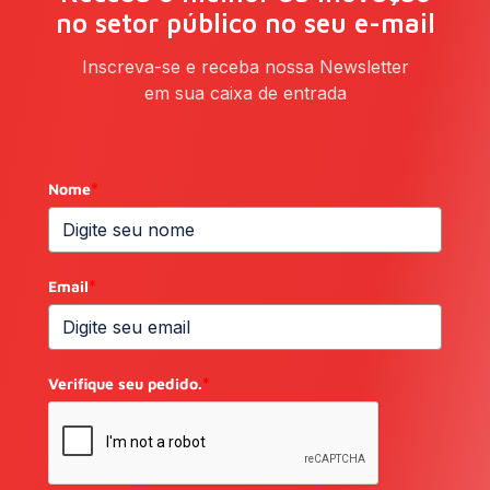
no setor público no seu e-mail
Inscreva-se e receba nossa Newsletter
em sua caixa de entrada
Nome
*
Email
*
Verifique seu pedido.
*