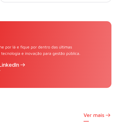
 por lá e fique por dentro das últimas
tecnologia e inovação para gestão pública.
LinkedIn
Ver mais