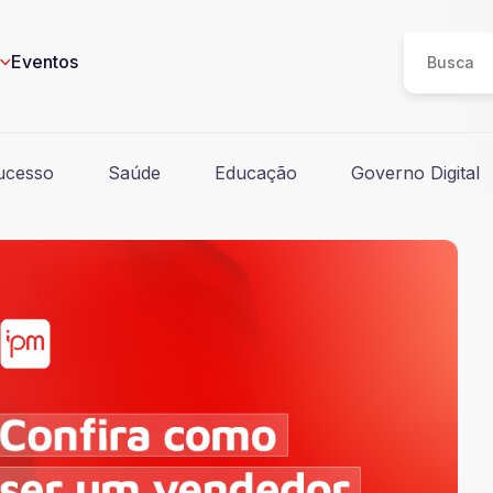
Eventos
ucesso
Saúde
Educação
Governo Digital
eos
n
I
e
ucesso
Saúde
Educação