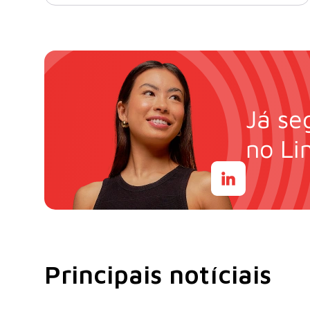
Já se
no Li
Principais notíciais