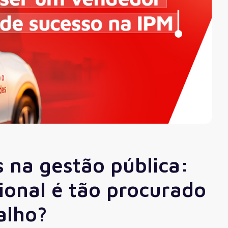
ão
Compras, Licitações e Contratos
uradoria
IPM
Ver todas
 na gestão pública:
sional é tão procurado
alho?