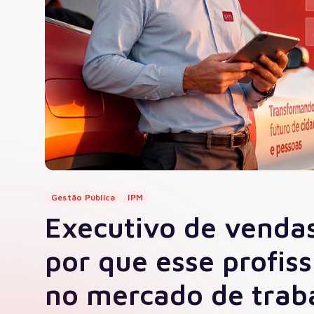
Governo Digital
Fiscalização e Arrecadaç
Contabilidade
Recursos Humanos
Proc
Gestão Pública
IPM
Executivo de vendas
por que esse profis
no mercado de trab