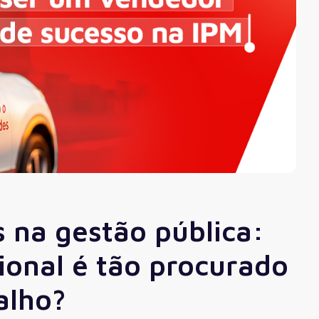
ão
Compras, Licitações e Contratos
uradoria
IPM
Ver todas
 na gestão pública:
sional é tão procurado
alho?