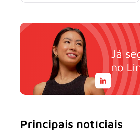
Já se
no Li
Principais notíciais