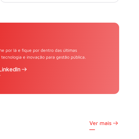
 por lá e fique por dentro das últimas
tecnologia e inovação para gestão pública.
LinkedIn
Ver mais