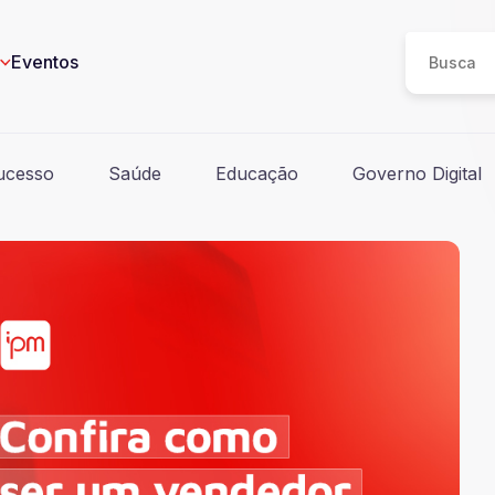
Eventos
ucesso
Saúde
Educação
Governo Digital
eos
n
I
e
ucesso
Saúde
Educação