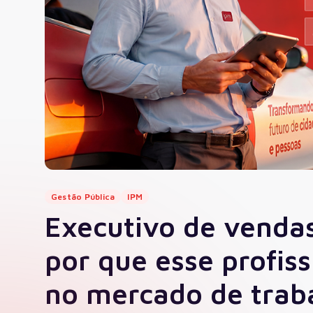
Governo Digital
Fiscalização e Arrecadaç
Contabilidade
Recursos Humanos
Proc
Gestão Pública
IPM
Executivo de vendas
por que esse profis
no mercado de trab