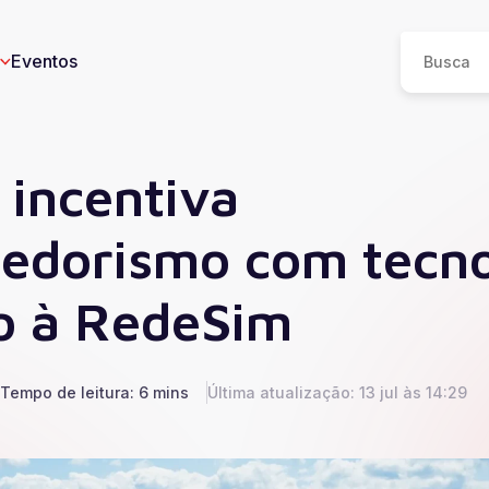
Eventos
 incentiva
edorismo com tecno
eos
n
o à RedeSim
I
e
Tempo de leitura: 6 mins
Última atualização: 13 jul às 14:29
ucesso
Saúde
Educação