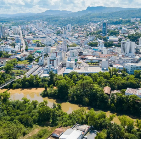
ão
Compras, Licitações e Contratos
uradoria
IPM
Ver todas