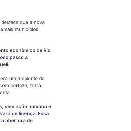
, destaca que a nova
demais municípios
ento econômico de Rio
ioso passo à
eli.
 gera um ambiente de
com certeza, trará
enta.
cas, sem ação humana e
lvará de licença. Essa
ra abertura de