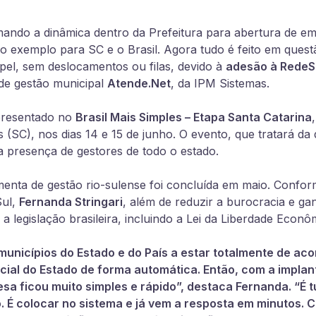
ando a dinâmica dentro da Prefeitura para abertura de em
do exemplo para SC e o Brasil. Agora tudo é feito em quest
pel, sem deslocamentos ou filas, devido à
adesão à RedeS
de gestão municipal
Atende.Net
, da IPM Sistemas.
presentado no
Brasil Mais Simples – Etapa Santa Catarina
 (SC), nos dias 14 e 15 de junho. O evento, que tratará d
a presença de gestores de todo o estado.
enta de gestão rio-sulense foi concluída em maio. Confo
Sul,
Fernanda Stringari
, além de reduzir a burocracia e gan
a legislação brasileira, incluindo a Lei da Liberdade Econô
unicípios do Estado e do País a estar totalmente de aco
ial do Estado de forma automática. Então, com a impla
a ficou muito simples e rápido”, destaca Fernanda. “É tu
. É colocar no sistema e já vem a resposta em minutos