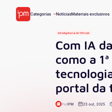
Categorias
Notícias
Materiais exclusivos
Inteligência Artificial
Materiais Exclusivos
Com IA da
como a 1ª 
E-book
Víd
tecnologia
portal da
Categorias
Ver todos
Gestão Pública
Tecnologia
Cases de S
Por
IPM
23 out, 2025