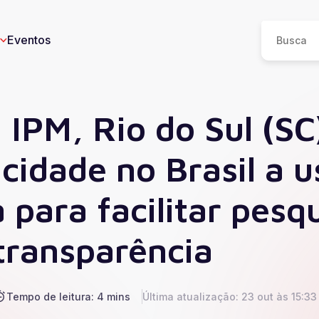
Eventos
 IPM, Rio do Sul (SC
cidade no Brasil a u
eos
n
 para facilitar pesq
I
e
 transparência
ucesso
Saúde
Educação
Tempo de leitura: 4 mins
Última atualização: 23 out às 15:33