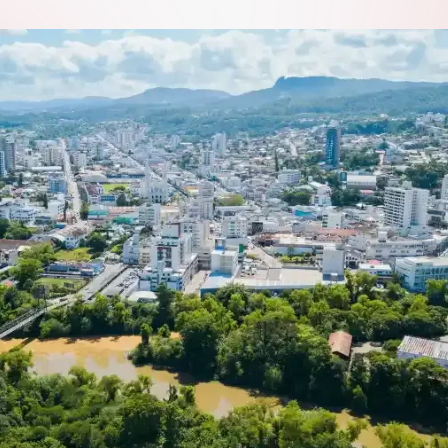
ão
Compras, Licitações e Contratos
uradoria
IPM
Ver todas