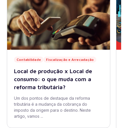
Contabilidade
Fiscalização e Arrecadação
C
G
Local de produção x Local de
S
consumo: o que muda com a
c
reforma tributária?
e
Um dos pontos de destaque da reforma
tributária é a mudança da cobrança do
A 
imposto da origem para o destino. Neste
pú
artigo, vamos ...
ef
ao 