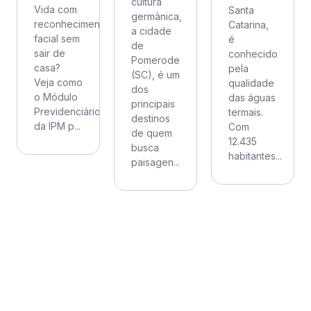
cultura
Vida com
Santa
germânica,
reconhecimento
Catarina,
a cidade
facial sem
é
de
sair de
conhecido
Pomerode
casa?
pela
(SC), é um
Veja como
qualidade
dos
o Módulo
das águas
principais
Previdenciário
termais.
destinos
da IPM p...
Com
de quem
12.435
busca
habitantes...
paisagen...