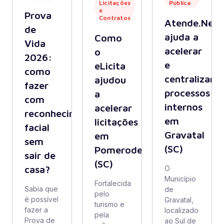
Licitações
Pública
e
Prova
Contratos
Atende.Net
de
ajuda a
Como
Vida
acelerar
o
2026:
e
eLicita
como
centralizar
ajudou
fazer
processos
a
com
internos
acelerar
reconhecimento
em
licitações
facial
Gravatal
em
sem
(SC)
Pomerode
sair de
(SC)
casa?
O
Município
Fortalecida
Sabia que
de
pelo
é possível
Gravatal,
turismo e
fazer a
localizado
pela
Prova de
ao Sul de