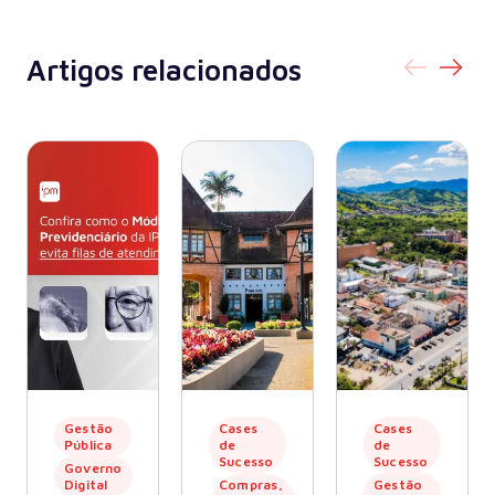
Artigos relacionados
Gestão
Cases
Cases
Pública
de
de
Sucesso
Sucesso
Governo
Digital
Compras,
Gestão