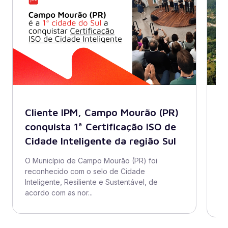
Cliente IPM, Campo Mourão (PR)
B
conquista 1ª Certificação ISO de
A
Cidade Inteligente da região Sul
s
di
O Município de Campo Mourão (PR) foi
reconhecido com o selo de Cidade
O 
Inteligente, Resiliente e Sustentável, de
ad
acordo com as nor...
se