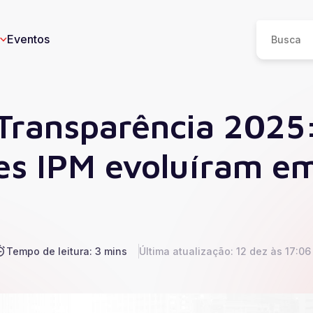
Eventos
Transparência 2025
tes IPM evoluíram e
eos
n
I
e
Tempo de leitura: 3 mins
Última atualização: 12 dez às 17:06
ucesso
Saúde
Educação