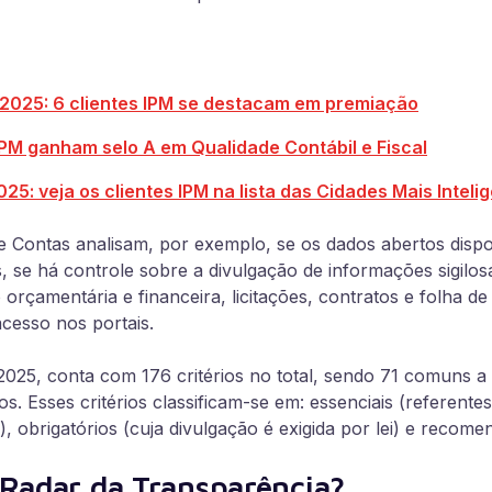
2025: 6 clientes IPM se destacam em premiação
 IPM ganham selo A em Qualidade Contábil e Fiscal
5: veja os clientes IPM na lista das Cidades Mais Intelig
e Contas analisam, por exemplo, se os dados abertos dispo
s, se há controle sobre a divulgação de informações sigilo
rçamentária e financeira, licitações, contratos e folha d
acesso nos portais.
o 2025, conta com 176 critérios no total, sendo 71 comuns 
s. Esses critérios classificam-se em: essenciais (referente
), obrigatórios (cuja divulgação é exigida por lei) e recome
Radar da Transparência?