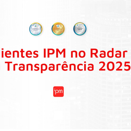
ão
Compras, Licitações e Contratos
uradoria
IPM
Ver todas