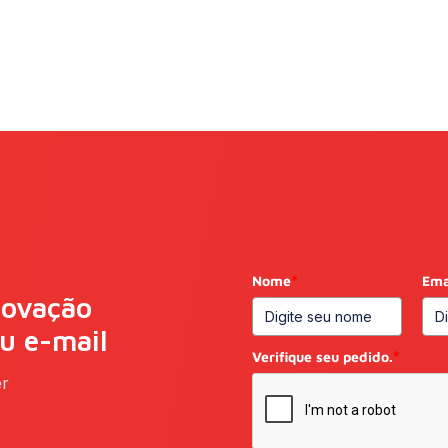
Nome
*
Ema
novação
eu e-mail
Verifique seu pedido.
*
er