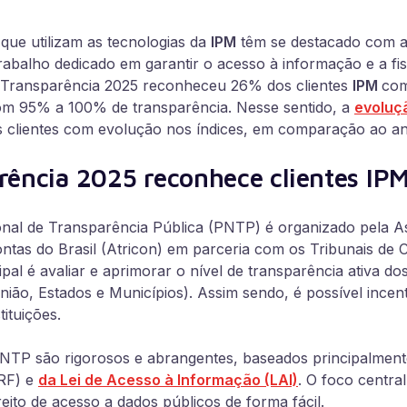
que utilizam as tecnologias da
IPM
têm se destacado com a 
 trabalho dedicado em garantir o acesso à informação e a fi
a Transparência 2025 reconheceu 26% dos clientes
IPM
com
com 95% a 100% de transparência. Nesse sentido, a
evoluç
clientes com evolução nos índices, em comparação ao ano
rência 2025 reconhece clientes IP
nal de Transparência Pública (PNTP) é organizado pela A
tas do Brasil (Atricon) em parceria com os Tribunais de C
pal é avaliar e aprimorar o nível de transparência ativa dos 
nião, Estados e Municípios). Assim sendo, é possível incent
tituições.
PNTP são rigorosos e abrangentes, baseados principalmente
LRF) e
da Lei de Acesso à Informação (LAI)
. O foco central
reito de acesso a dados públicos de forma fácil.