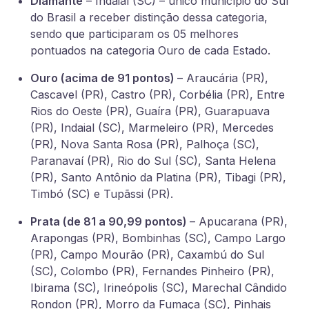
Diamante
– Indaial (SC) – único município do Sul
do Brasil a receber distinção dessa categoria,
sendo que participaram os 05 melhores
pontuados na categoria Ouro de cada Estado.
Ouro (acima de 91 pontos)
– Araucária (PR),
Cascavel (PR), Castro (PR), Corbélia (PR), Entre
Rios do Oeste (PR), Guaíra (PR), Guarapuava
(PR), Indaial (SC), Marmeleiro (PR), Mercedes
(PR), Nova Santa Rosa (PR), Palhoça (SC),
Paranavaí (PR), Rio do Sul (SC), Santa Helena
(PR), Santo Antônio da Platina (PR), Tibagi (PR),
Timbó (SC) e Tupãssi (PR).
Prata (de 81 a 90,99 pontos)
– Apucarana (PR),
Arapongas (PR), Bombinhas (SC), Campo Largo
(PR), Campo Mourão (PR), Caxambú do Sul
(SC), Colombo (PR), Fernandes Pinheiro (PR),
Ibirama (SC), Irineópolis (SC), Marechal Cândido
Rondon (PR), Morro da Fumaça (SC), Pinhais