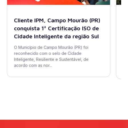
Cliente IPM, Campo Mourão (PR)
B
conquista 1ª Certificação ISO de
A
Cidade Inteligente da região Sul
s
di
O Município de Campo Mourão (PR) foi
reconhecido com o selo de Cidade
O 
Inteligente, Resiliente e Sustentável, de
ad
acordo com as nor...
se