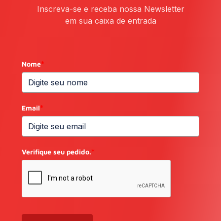
Inscreva-se e receba nossa Newsletter
em sua caixa de entrada
Nome
*
Email
*
Verifique seu pedido.
*