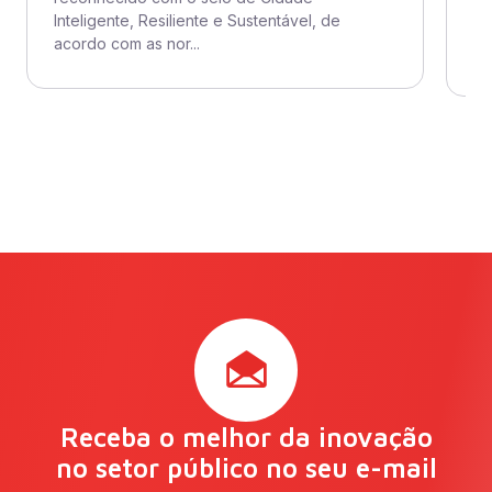
O 
Inteligente, Resiliente e Sustentável, de
ad
acordo com as nor...
se
Receba o melhor da inovação
no setor público no seu e-mail