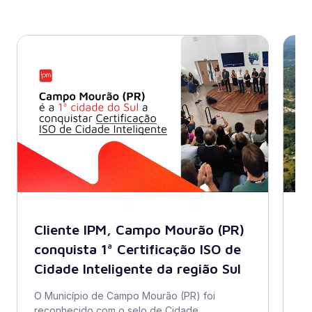
Cliente IPM, Campo Mourão (PR)
B
conquista 1ª Certificação ISO de
A
Cidade Inteligente da região Sul
s
di
O Município de Campo Mourão (PR) foi
reconhecido com o selo de Cidade