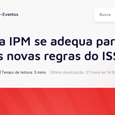
Eventos
a IPM se adequa pa
s novas regras do I
eos
n
Tempo de leitura: 3 mins
Última atualização: 27 maio às 14:5
I
e
ucesso
Saúde
Educação