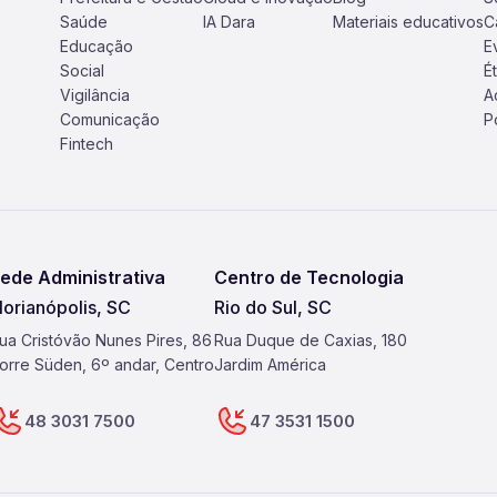
Saúde
IA Dara
Materiais educativos
C
Educação
E
Social
É
Vigilância
A
Comunicação
P
Fintech
ede Administrativa
Centro de Tecnologia
lorianópolis, SC
Rio do Sul, SC
ua Cristóvão Nunes Pires, 86
Rua Duque de Caxias, 180
orre Süden, 6º andar, Centro
Jardim América
48 3031 7500
47 3531 1500