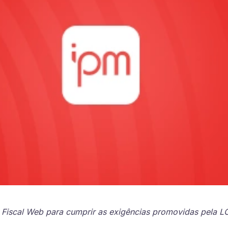
ão
Compras, Licitações e Contratos
uradoria
IPM
Ver todas
 Fiscal Web para cumprir as exigências promovidas pela L