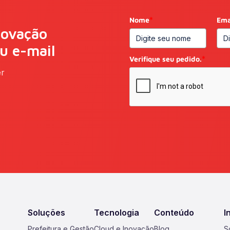
Nome
*
Ema
novação
eu e-mail
Verifique seu pedido.
*
er
Soluções
Tecnologia
Conteúdo
I
Prefeitura e Gestão
Cloud e Inovação
Blog
S