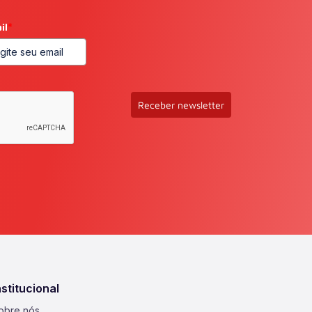
il
*
Receber newsletter
nstitucional
obre nós