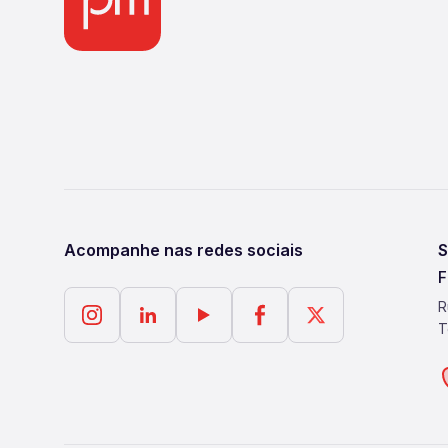
Acompanhe nas redes sociais
S
F
R
T