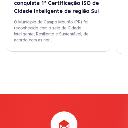
conquista 1ª Certificação ISO de
A
Cidade Inteligente da região Sul
s
di
O Município de Campo Mourão (PR) foi
reconhecido com o selo de Cidade
O 
Inteligente, Resiliente e Sustentável, de
ad
acordo com as nor...
se