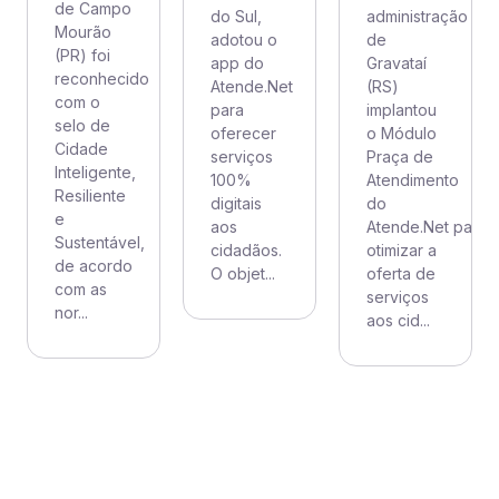
de Campo
do Sul,
administração
Mourão
adotou o
de
(PR) foi
app do
Gravataí
reconhecido
Atende.Net
(RS)
com o
para
implantou
selo de
oferecer
o Módulo
Cidade
serviços
Praça de
Inteligente,
100%
Atendimento
Resiliente
digitais
do
e
aos
Atende.Net para
Sustentável,
cidadãos.
otimizar a
de acordo
O objet...
oferta de
com as
serviços
nor...
aos cid...