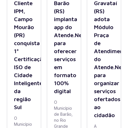
Cliente
Barão
Gravataí
IPM,
(RS)
(RS)
Campo
implanta
adota
Mourão
app do
Módulo
(PR)
Atende.Net
Praça
conquista
para
de
1ª
oferecer
Atendiment
Certificação
serviços
do
ISO de
em
Atende.Net
Cidade
formato
para
Inteligente
100%
organizar
da
digital
serviços
região
ofertados
O
Sul
ao
Município
de Barão,
cidadão
O
no Rio
Município
Grande
A