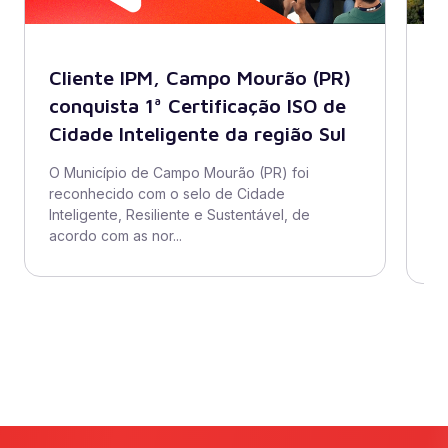
Cliente IPM, Campo Mourão (PR)
B
conquista 1ª Certificação ISO de
A
Cidade Inteligente da região Sul
s
di
O Município de Campo Mourão (PR) foi
reconhecido com o selo de Cidade
O 
Inteligente, Resiliente e Sustentável, de
ad
acordo com as nor...
se