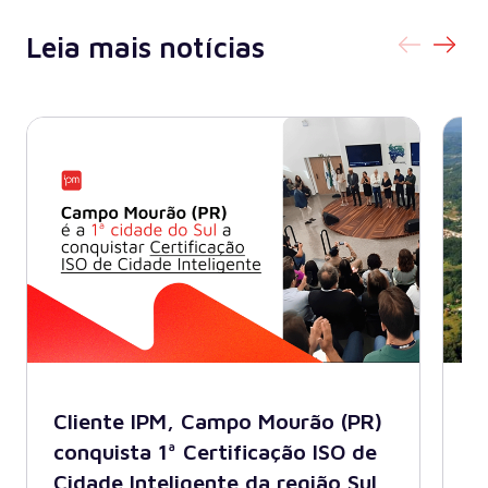
Leia mais notícias
Cliente IPM, Campo Mourão (PR)
B
conquista 1ª Certificação ISO de
A
Cidade Inteligente da região Sul
s