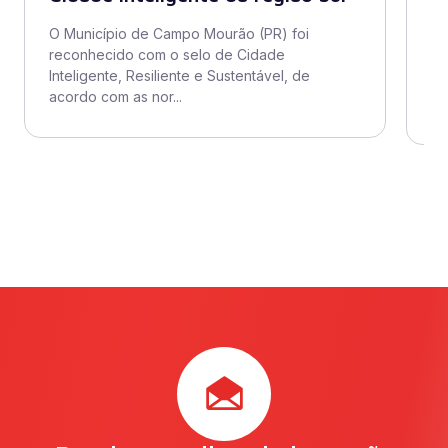
di
O Município de Campo Mourão (PR) foi
reconhecido com o selo de Cidade
O 
Inteligente, Resiliente e Sustentável, de
ad
acordo com as nor...
se