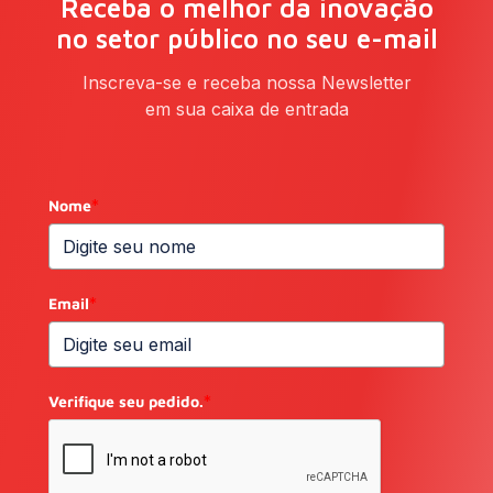
Receba o melhor da inovação
no setor público no seu e-mail
Inscreva-se e receba nossa Newsletter
em sua caixa de entrada
Nome
*
Email
*
Verifique seu pedido.
*