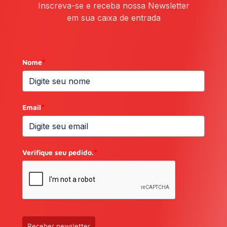
Inscreva-se e receba nossa Newsletter
em sua caixa de entrada
Nome
*
Email
*
Verifique seu pedido.
*
Receber newsletter