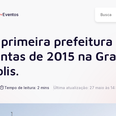
Eventos
 primeira prefeitura
ontas de 2015 na Gr
eos
lis.
n
I
e
Tempo de leitura: 2 mins
Última atualização: 27 maio às 14
ucesso
Saúde
Educação