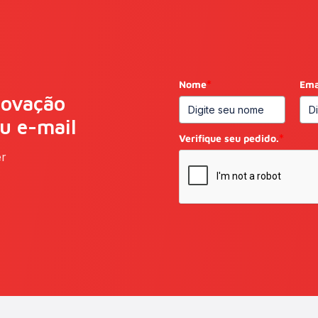
Nome
*
Ema
novação
eu e-mail
Verifique seu pedido.
*
er