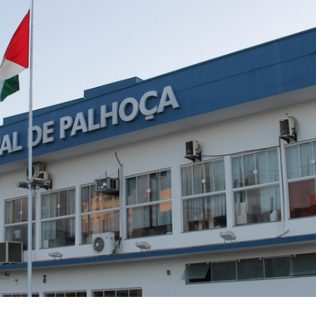
ão
Compras, Licitações e Contratos
uradoria
IPM
Ver todas