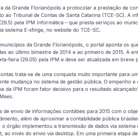
ra da Grande Florianópolis a protocolar a prestação de con
nto ao Tribunal de Contas de Santa Catarina (TCE-SC). A in
(29.5) pela IPM Informática – que presta serviços ao munic
via sistema E-sfinge, no website do TCE-SC.
 municípios da Grande Florianópolis, o portal aponta os q
tes ao último bimestre de 2014 e ao primeiro de 2015. A en
ta-feira (29.05) pela IPM e deve ser atualizada em breve p
 contas trata-se de uma conquista muito importante para u
ente mudança no sistema de gestão pública. O empenho e o
pe da IPM foram fator decisivo para o resultado alcançado”,
 Mees.
 de envio de informações contábeis para 2015 com o objet
dimento, além de aproximar a contabilidade pública brasile
e, o órgão implementou a transmissão de dados via sistema
net, ao invés do envio via desktop. Em uma primeira etapa d