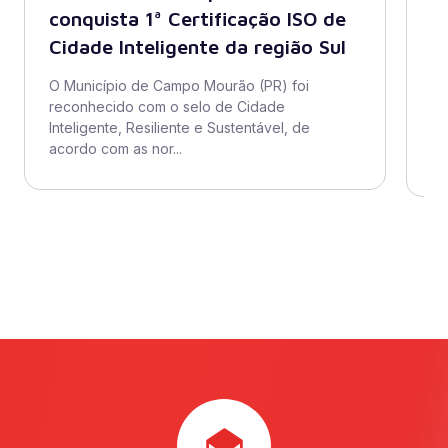
conquista 1ª Certificação ISO de
A
Cidade Inteligente da região Sul
s
di
O Município de Campo Mourão (PR) foi
reconhecido com o selo de Cidade
O 
Inteligente, Resiliente e Sustentável, de
ad
acordo com as nor...
se