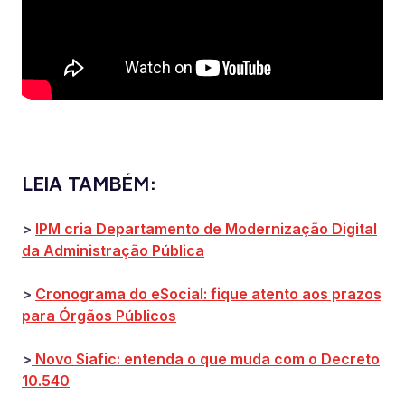
LEIA TAMBÉM:
>
IPM cria Departamento de Modernização Digital
da Administração Pública
>
Cronograma do eSocial: fique atento aos prazos
para Órgãos Públicos
>
Novo Siafic: entenda o que muda com o Decreto
10.540