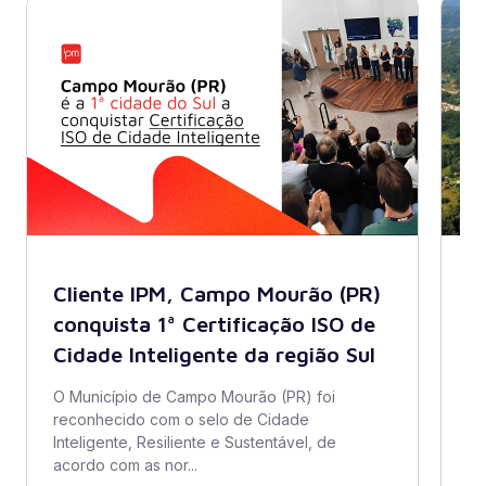
Cliente IPM, Campo Mourão (PR)
B
conquista 1ª Certificação ISO de
A
Cidade Inteligente da região Sul
s
di
O Município de Campo Mourão (PR) foi
reconhecido com o selo de Cidade
O 
Inteligente, Resiliente e Sustentável, de
ad
acordo com as nor...
se