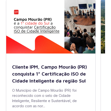
Cliente IPM, Campo Mourão (PR)
B
conquista 1ª Certificação ISO de
A
Cidade Inteligente da região Sul
s
di
O Município de Campo Mourão (PR) foi
reconhecido com o selo de Cidade
O 
Inteligente, Resiliente e Sustentável, de
ad
acordo com as nor...
se