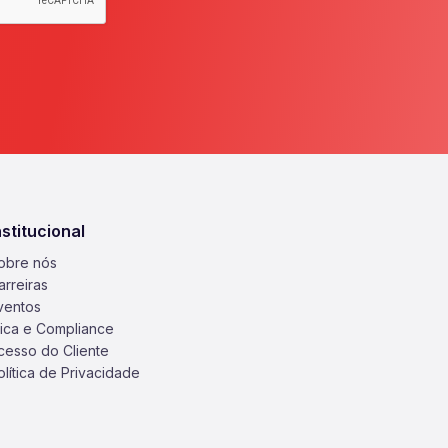
nstitucional
obre nós
arreiras
ventos
tica e Compliance
cesso do Cliente
olítica de Privacidade