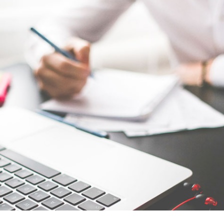
ão
Compras, Licitações e Contratos
uradoria
IPM
Ver todas