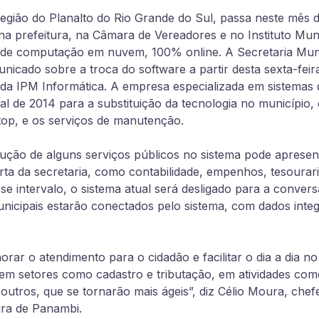
egião do Planalto do Rio Grande do Sul, passa neste mês 
na prefeitura, na Câmara de Vereadores e no Instituto Mun
a de computação em nuvem, 100% online. A Secretaria Muni
icado sobre a troca do software a partir desta sexta-feira
da IPM Informática. A empresa especializada em sistemas 
al de 2014 para a substituição da tecnologia no município
top, e os serviços de manutenção.
cução de alguns serviços públicos no sistema pode aprese
a da secretaria, como contabilidade, empenhos, tesouraria
sse intervalo, o sistema atual será desligado para a conve
nicipais estarão conectados pelo sistema, com dados int
rar o atendimento para o cidadão e facilitar o dia a dia no
em setores como cadastro e tributação, em atividades com
outros, que se tornarão mais ágeis”, diz Célio Moura, chef
tura de Panambi.