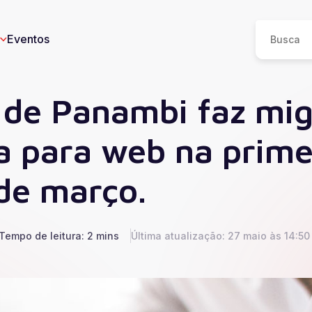
Eventos
 de Panambi faz mi
a para web na prime
eos
de março.
n
I
e
Tempo de leitura: 2 mins
Última atualização: 27 maio às 14:50
ucesso
Saúde
Educação