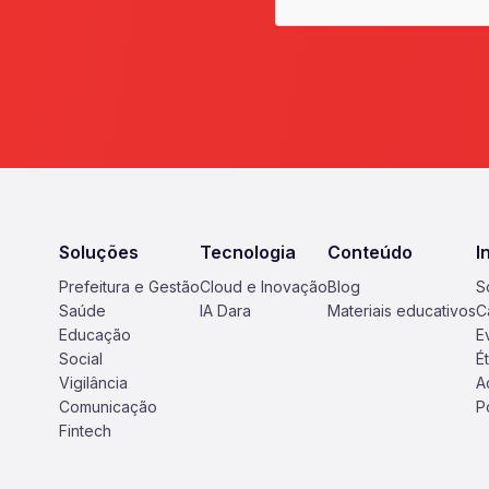
Soluções
Tecnologia
Conteúdo
I
Prefeitura e Gestão
Cloud e Inovação
Blog
S
Saúde
IA Dara
Materiais educativos
C
Educação
E
Social
É
Vigilância
A
Comunicação
P
Fintech