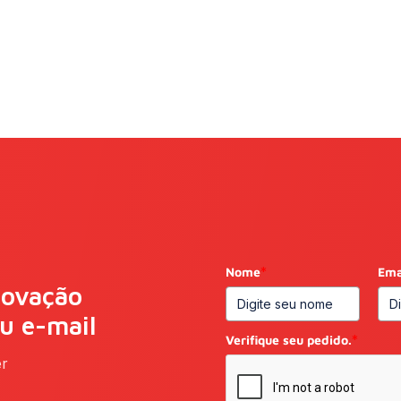
Nome
*
Ema
novação
eu e-mail
Verifique seu pedido.
*
er