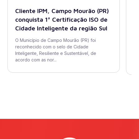
Cliente IPM, Campo Mourão (PR)
B
conquista 1ª Certificação ISO de
A
Cidade Inteligente da região Sul
s
di
O Município de Campo Mourão (PR) foi
reconhecido com o selo de Cidade
O 
Inteligente, Resiliente e Sustentável, de
ad
acordo com as nor...
se