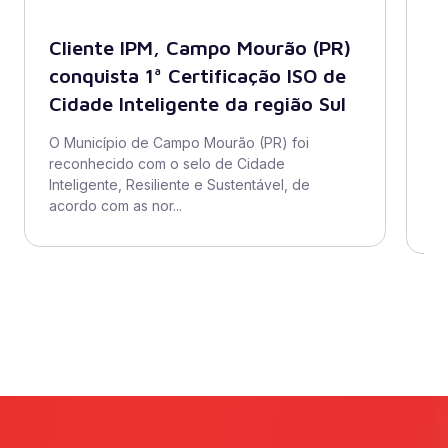
Cliente IPM, Campo Mourão (PR)
B
conquista 1ª Certificação ISO de
A
Cidade Inteligente da região Sul
s
di
O Município de Campo Mourão (PR) foi
reconhecido com o selo de Cidade
O 
Inteligente, Resiliente e Sustentável, de
ad
acordo com as nor...
se