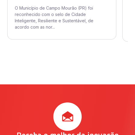
di
O Município de Campo Mourão (PR) foi
reconhecido com o selo de Cidade
O 
Inteligente, Resiliente e Sustentável, de
ad
acordo com as nor...
se