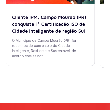
Cliente IPM, Campo Mourão (PR)
B
conquista 1ª Certificação ISO de
A
Cidade Inteligente da região Sul
s
di
O Município de Campo Mourão (PR) foi
reconhecido com o selo de Cidade
O 
Inteligente, Resiliente e Sustentável, de
ad
acordo com as nor...
se