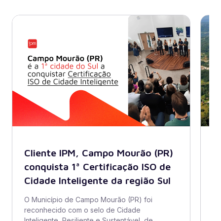
Cliente IPM, Campo Mourão (PR)
B
conquista 1ª Certificação ISO de
A
Cidade Inteligente da região Sul
s
di
O Município de Campo Mourão (PR) foi
reconhecido com o selo de Cidade
O 
Inteligente, Resiliente e Sustentável, de