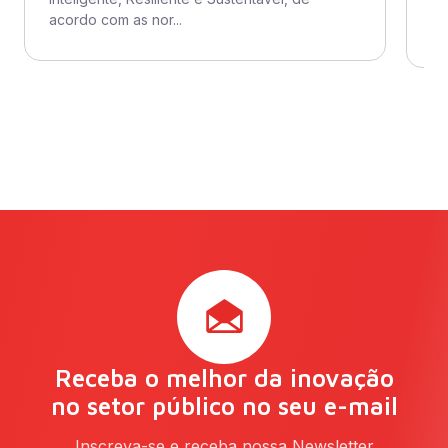
ad
acordo com as nor...
se
Receba o melhor da inovação
no setor público no seu e-mail
Inscreva-se e receba nossa Newsletter