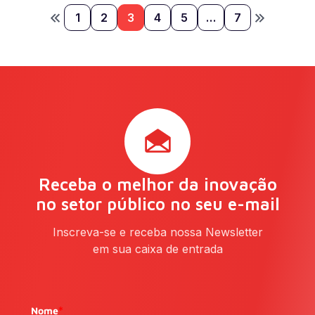
1
2
3
4
5
…
7
Receba o melhor da inovação
no setor público no seu e-mail
Inscreva-se e receba nossa Newsletter
em sua caixa de entrada
Nome
*