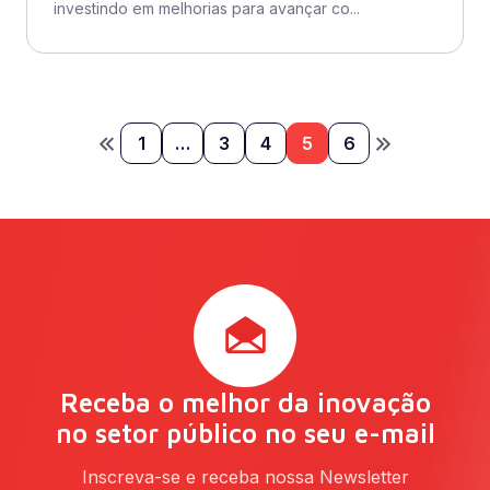
investindo em melhorias para avançar co...
1
…
3
4
5
6
Receba o melhor da inovação
no setor público no seu e-mail
Inscreva-se e receba nossa Newsletter