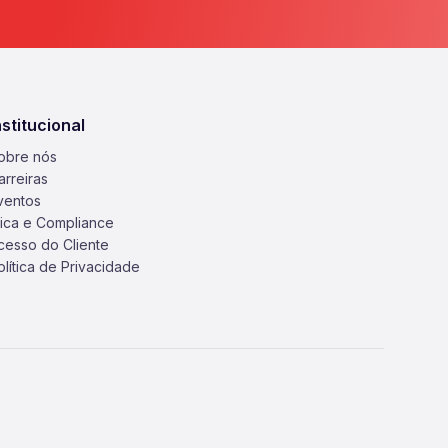
nstitucional
obre nós
arreiras
ventos
tica e Compliance
cesso do Cliente
olítica de Privacidade