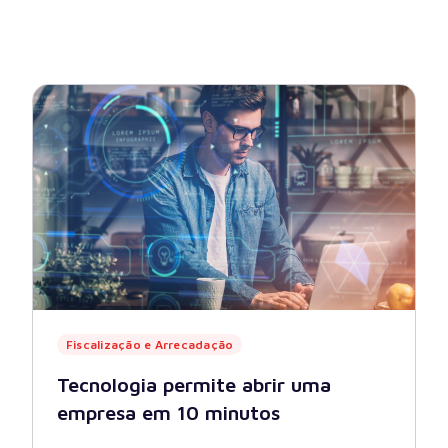
ão
Compras, Licitações e Contratos
uradoria
IPM
Ver todas
Fiscalização e Arrecadação
Tecnologia permite abrir uma
empresa em 10 minutos