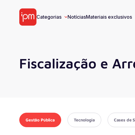
Categorias
Notícias
Materiais exclusivos
Materiais Exclusivos
Fiscalização e Ar
E-book
Víd
Categorias
Ver todos
Gestão Pública
Tecnologia
Cases de 
Gestão Pública
Tecnologia
Cases de S