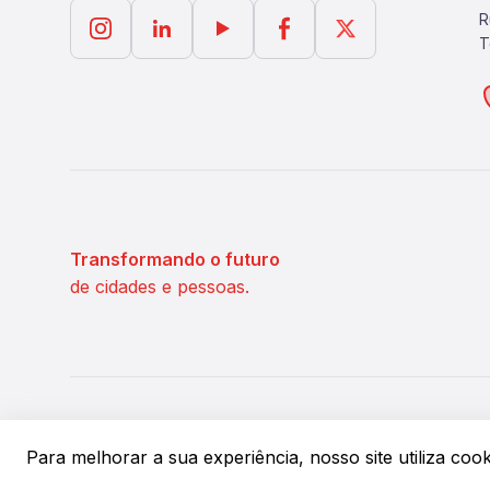
R
T
Transformando o futuro
de cidades e pessoas.
©
2026
IPM Sistemas de Gestão Pública. Todos os direitos rese
Para melhorar a sua experiência, nosso site utiliza co