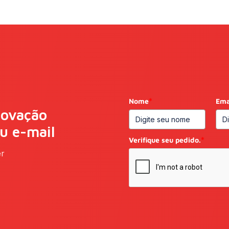
Nome
*
Ema
novação
eu e-mail
Verifique seu pedido.
*
er