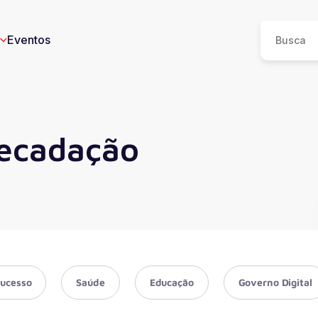
Eventos
recadação
eos
n
I
e
Sucesso
Saúde
Educação
Governo Digital
ucesso
Saúde
Educação