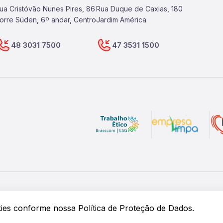
ua Cristóvão Nunes Pires, 86
Rua Duque de Caxias, 180
orre Süden, 6º andar, Centro
Jardim América
48 3031 7500
47 3531 1500
rvados.
okies conforme
nossa Política de Proteção de Dados.