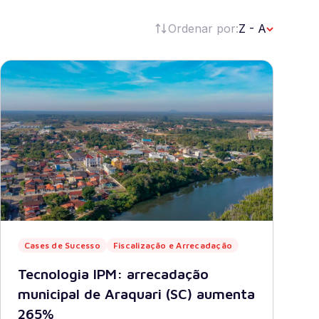
Ordenar por:
Z - A
Verifique seu pedido.
*
Receber newsletter
Cases de Sucesso
Fiscalização e Arrecadação
Tecnologia IPM: arrecadação
municipal de Araquari (SC) aumenta
265%