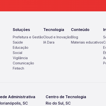
Soluções
Tecnologia
Conteúdo
I
Prefeitura e Gestão
Cloud e Inovação
Blog
S
Saúde
IA Dara
Materiais educativos
C
Educação
E
Social
É
Vigilância
A
Comunicação
P
Fintech
ede Administrativa
Centro de Tecnologia
lorianópolis, SC
Rio do Sul, SC