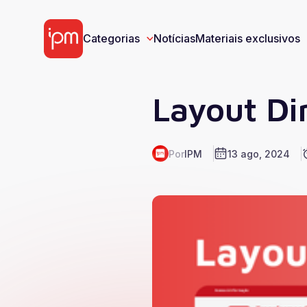
Categorias
Notícias
Materiais exclusivos
Layout Di
Materiais Exclusivos
Por
IPM
13 ago, 2024
E-book
Víd
Categorias
Ver todos
Gestão Pública
Tecnologia
Cases de S