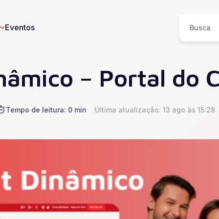
Eventos
nâmico – Portal do 
Tempo de leitura: 0 min
Última atualização: 13 ago às 15:28
eos
n
I
e
ucesso
Saúde
Educação