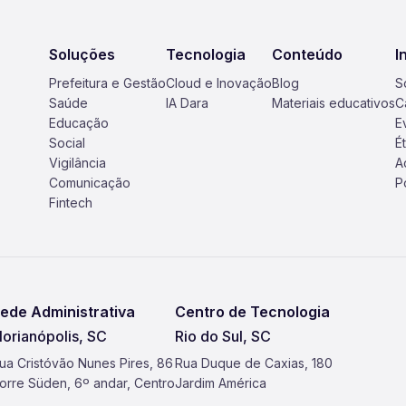
Soluções
Tecnologia
Conteúdo
I
Prefeitura e Gestão
Cloud e Inovação
Blog
S
Saúde
IA Dara
Materiais educativos
C
Educação
E
Social
É
Vigilância
A
Comunicação
P
Fintech
ede Administrativa
Centro de Tecnologia
lorianópolis, SC
Rio do Sul, SC
ua Cristóvão Nunes Pires, 86
Rua Duque de Caxias, 180
orre Süden, 6º andar, Centro
Jardim América