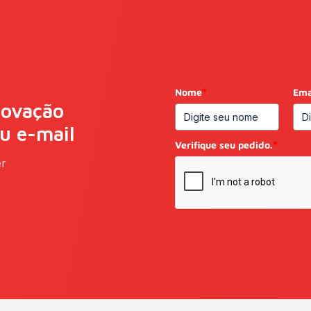
Nome
*
Ema
novação
eu e-mail
Verifique seu pedido.
*
er