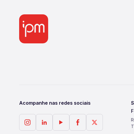
Acompanhe nas redes sociais
S
F
R
T