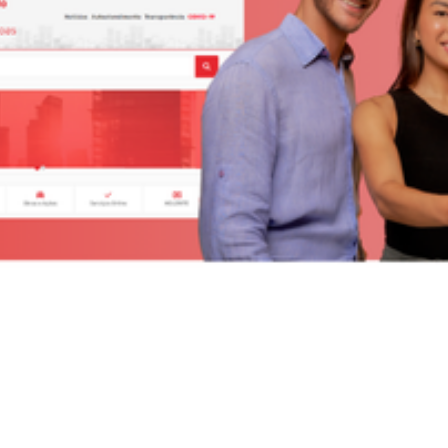
ão
Compras, Licitações e Contratos
uradoria
IPM
Ver todas