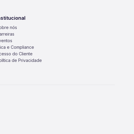
nstitucional
obre nós
arreiras
ventos
tica e Compliance
cesso do Cliente
olítica de Privacidade