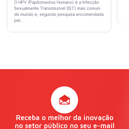
mo
O HPV (Papilomavírus Humano) é a Infecção
mo
Sexualmente Transmissível (IST) mais comum
im
do mundo e, segundo pesquisa encomendada
pel...
Receba o melhor da inovação
no setor público no seu e-mail