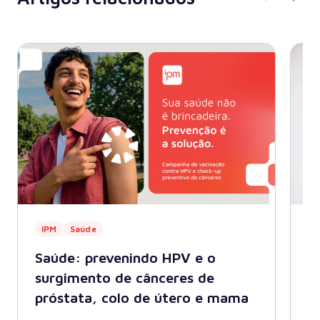
IPM
Saúde
S
Saúde: prevenindo HPV e o
S
surgimento de cânceres de
m
próstata, colo de útero e mama
As