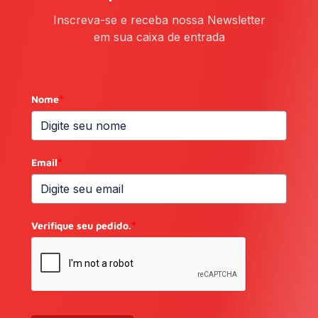
Inscreva-se e receba nossa Newsletter
em sua caixa de entrada
Nome
*
Email
*
Verifique seu pedido.
*