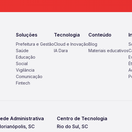
Soluções
Tecnologia
Conteúdo
I
Prefeitura e Gestão
Cloud e Inovação
Blog
S
Saúde
IA Dara
Materiais educativos
C
Educação
E
Social
É
Vigilância
A
Comunicação
P
Fintech
ede Administrativa
Centro de Tecnologia
lorianópolis, SC
Rio do Sul, SC