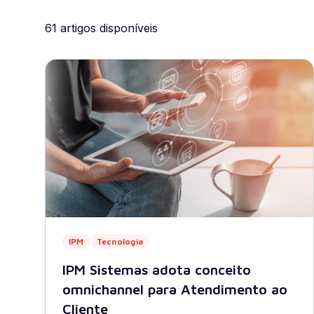
Governo Digital
Fiscalização e Arrecadaç
61 artigos disponíveis
Contabilidade
Recursos Humanos
Proc
IPM
Tecnologia
IPM Sistemas adota conceito
omnichannel para Atendimento ao
Cliente