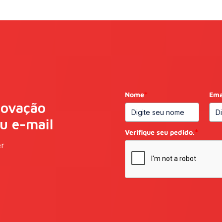
Nome
*
Ema
novação
eu e-mail
Verifique seu pedido.
*
er