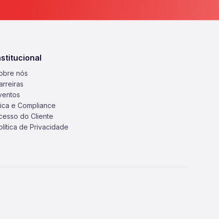
nstitucional
obre nós
arreiras
ventos
tica e Compliance
cesso do Cliente
olítica de Privacidade