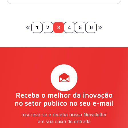
1
2
3
4
5
6
Receba o melhor da inovação
no setor público no seu e-mail
Inscreva-se e receba nossa Newsletter
em sua caixa de entrada