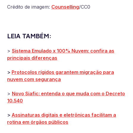
Crédito de imagem:
Counselling
/CC0
LEIA TAMBÉM:
>
Sistema Emulado x 100% Nuvem: confira as
principais diferenças
>
Protocolos rígidos garantem migração para
nuvem com segurança
>
Novo Siafic: entenda o que muda com o Decreto
10.540
>
Assinaturas digitais e eletrônicas facilitam a
rotina em órgãos públicos